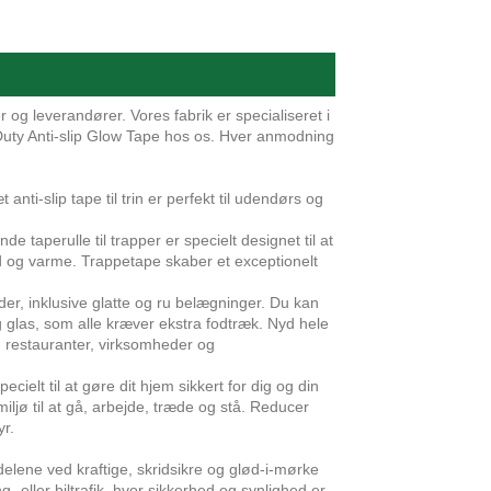
og leverandører. Vores fabrik er specialiseret i
 Duty Anti-slip Glow Tape hos os. Hver anmodning
nti-slip tape til trin er perfekt til udendørs og
e taperulle til trapper er specielt designet til at
and og varme. Trappetape skaber et exceptionelt
ader, inklusive glatte og ru belægninger. Du kan
og glas, som alle kræver ekstra fodtræk. Nyd hele
r, restauranter, virksomheder og
ecielt til at gøre dit hjem sikkert for dig og din
miljø til at gå, arbejde, træde og stå. Reducer
yr.
elene ved kraftige, skridsikre og glød-i-mørke
 eller biltrafik, hvor sikkerhed og synlighed er