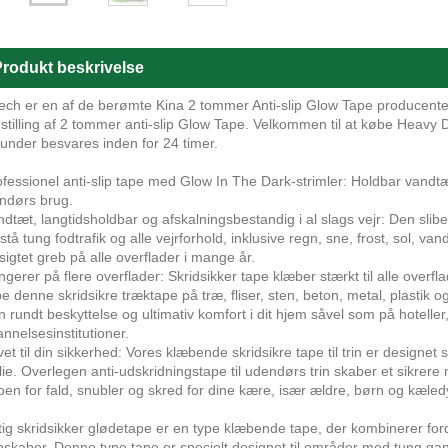
rodukt beskrivelse
ech er en af ​​de berømte Kina 2 tommer Anti-slip Glow Tape producenter 
stilling af 2 tommer anti-slip Glow Tape. Velkommen til at købe Heavy
kunder besvares inden for 24 timer.
ofessionel anti-slip tape med Glow In The Dark-strimler: Holdbar vandtæt a
ndørs brug.
ndtæt, langtidsholdbar og afskalningsbestandig i al slags vejr: Den slibend
tå tung fodtrafik og alle vejrforhold, inklusive regn, sne, frost, sol, v
sigtet greb på alle overflader i mange år.
ngerer på flere overflader: Skridsikker tape klæber stærkt til alle overfl
e denne skridsikre træktape på træ, fliser, sten, beton, metal, plastik 
n rundt beskyttelse og ultimativ komfort i dit hjem såvel som på hotelle
nnelsesinstitutioner.
vet til din sikkerhed: Vores klæbende skridsikre tape til trin er designet sp
lie. Overlegen anti-udskridningstape til udendørs trin skaber et sikrere 
koen for fald, snubler og skred for dine kære, især ældre, børn og kæled
tig skridsikker glødetape er en type klæbende tape, der kombinerer ford
skaber. Denne type tape er specielt designet til områder med tung gang-