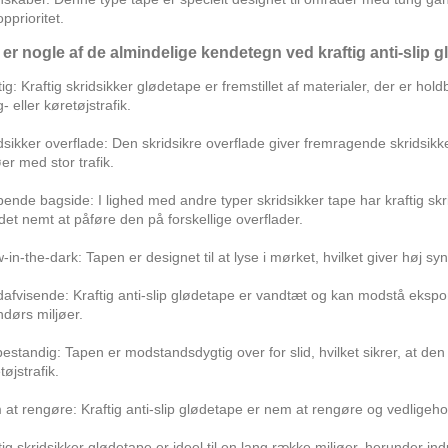
opprioritet.
 er nogle af de almindelige kendetegn ved kraftig anti-slip g
tig: Kraftig skridsikker glødetape er fremstillet af materialer, der er h
- eller køretøjstrafik.
dsikker overflade: Den skridsikre overflade giver fremragende skridsikke
øer med stor trafik.
ende bagside: I lighed med andre typer skridsikker tape har kraftig s
det nemt at påføre den på forskellige overflader.
-in-the-dark: Tapen er designet til at lyse i mørket, hvilket giver høj synl
afvisende: Kraftig anti-slip glødetape er vandtæt og kan modstå eksponer
dørs miljøer.
bestandig: Tapen er modstandsdygtig over for slid, hvilket sikrer, at den
tøjstrafik.
at rengøre: Kraftig anti-slip glødetape er nem at rengøre og vedligehold
tig skridsikker glødetape er ideel til en lang række miljøer, herunder in