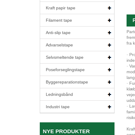
Kraft papir tape
Filament tape
P
Part
Anti-slip tape
frem
fra 
Advarselstape
· Pr
Selvsmeltende tape
inde
· Va
Poseforseglingstape
mods
lang
Byggereparationstape
· Fu
klæb
Ledningsbånd
veje
udda
· La
Industri tape
fami
risi
Kraf
NYE PRODUKTER
egen