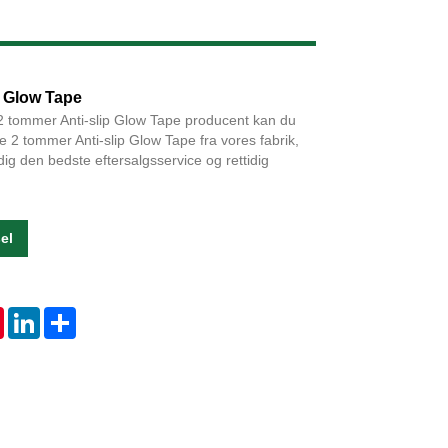
Live
p Glow Tape
2 tommer Anti-slip Glow Tape producent kan du
e 2 tommer Anti-slip Glow Tape fra vores fabrik,
 dig den bedste eftersalgsservice og rettidig
el
tsApp
Pinterest
LinkedIn
Share