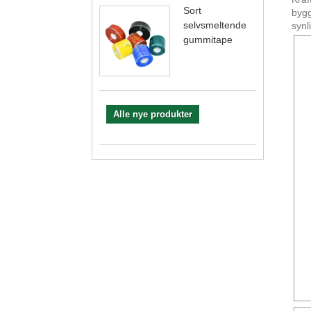
Sort
bygg
selvsmeltende
synl
gummitape
Alle nye produkter