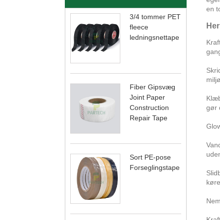
en t
3/4 tommer PET
Her
fleece
ledningsnettape
Kraf
gang
Skri
milj
Fiber Gipsvæg
Joint Paper
Klæb
Construction
gør 
Repair Tape
Glow
Vand
uden
Sort PE-pose
Forseglingstape
Slid
køre
Nem 
Kraf