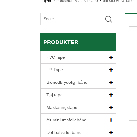
>
Produkter
>
Anti-slip tape
>
Anti-slip Glow Tape
Hjem
PRODUKTER
PVC tape
UP Tape
Bionedbrydeligt bånd
Tøj tape
Maskeringstape
Aluminiumsfoliebånd
Dobbeltsidet bånd