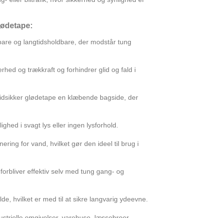
lødetape:
oldbare og langtidsholdbare, der modstår tung
rhed og trækkraft og forhindrer glid og fald i
kridsikker glødetape en klæbende bagside, der
ighed i svagt lys eller ingen lysforhold.
ing for vand, hvilket gør den ideel til brug i
 forbliver effektiv selv med tung gang- og
e, hvilket er med til at sikre langvarig ydeevne.
dustrielle omgivelser, varehuse, læssebroer,