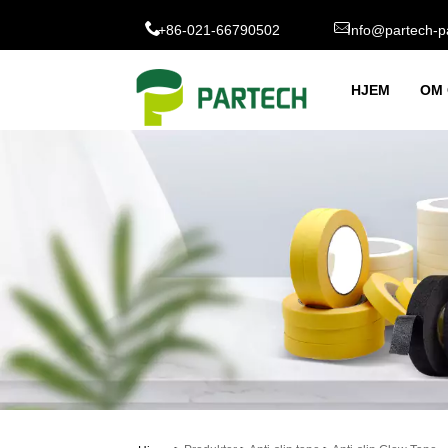
+86-021-66790502
Info@partech-p
HJEM
OM