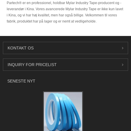
Partech® er en professionel, holdbar Mylar Industry Tape-producent og -
leverandør i Kina. Vores avancerede Mylar Industry Tape er ikke kun lavet
i Kina, og vi har høj kvalitet, men har også billige. Velkommen til vores
fabrik, produktet har på lager og er nemt at vedligeholde.
KONTAKT OS
INQUIRY FOR PRICELIST
SENESTE NYT