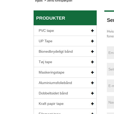
>
Send forespørgsel
Hjem
PRODUKTER
Se
PVC tape
Hvis
fore
UP Tape
Bionedbrydeligt bånd
Tøj tape
Maskeringstape
Aluminiumsfoliebånd
Dobbeltsidet bånd
Kraft papir tape