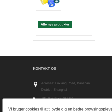
Alle nye produkter
KONTAKT OS
Adresse: Luxiang Road, Baoshan
District, Shanghai
Tlf:
+86-021-66790502
telefon:
+86-13402161881
Vi bruger cookies til at tilbyde dig en bedre browsingopleve