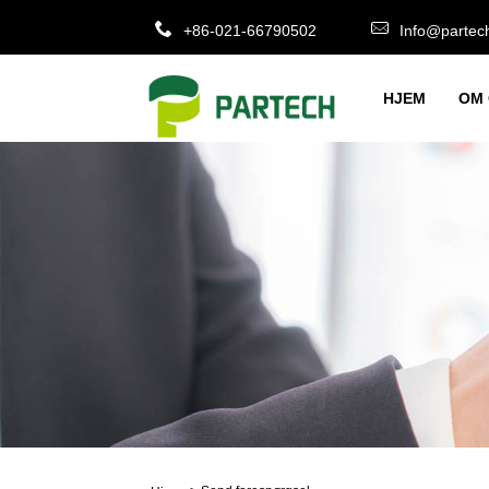
+86-021-66790502
Info@partec
HJEM
OM