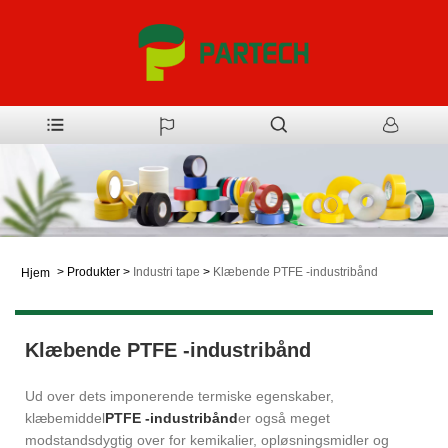
>
Produkter
>
Industri tape
>
Klæbende PTFE -industribånd
Hjem
Klæbende PTFE -industribånd
Ud over dets imponerende termiske egenskaber,
klæbemiddel
PTFE -industribånd
er også meget
modstandsdygtig over for kemikalier, opløsningsmidler og