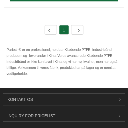
1
Partech® er en professionel, holdbar Klæbende PTFE -industribånd-
producent og -leverandør i Kina. Vores avancerede Klæbende PTFE -
industribånd er ikke kun lavet i Kina, og vi har høj kvalitet, men har også
billige. Velkommen til vores fabrik, produktet har på lager og er nemt at
vedligeholde.
KONTAKT OS
INQUIRY FOR PRICELIST