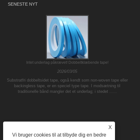
SENESTE NYT
Intet underlag påkrævet! Dobbeltklæbende tape!
2026/03/05
Substratfri dobbeltsidet tape, også kendt som non-woven tape eller
backingless tape, er en speciel type tape. I modsætning til
traditionelle bånd mangler det et underlag; i stedet ......
X
Vi bruger cookies til at tilbyde dig en bedre