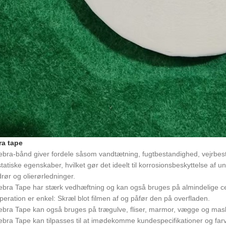
ra tape
ebra-bånd giver fordele såsom vandtætning, fugtbestandighed, vejrbe
statiske egenskaber, hvilket gør det ideelt til korrosionsbeskyttelse af 
rør og olierørledninger.
ebra Tape har stærk vedhæftning og kan også bruges på almindelige c
peration er enkel: Skræl blot filmen af og påfør den på overfladen.
ebra Tape kan også bruges på trægulve, fliser, marmor, vægge og mask
ebra Tape kan tilpasses til at imødekomme kundespecifikationer og farv