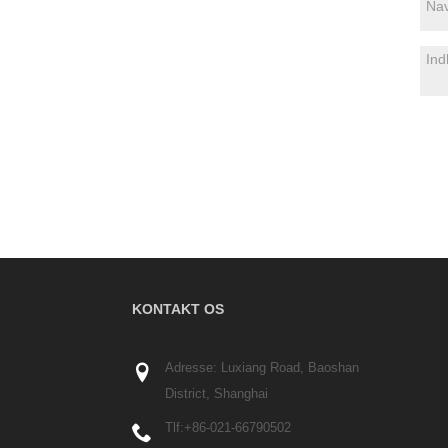
KONTAKT OS
Adresse: Luxiang Road, Baoshan
District, Shanghai
Tlf:
+86-021-66790502