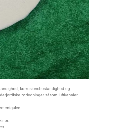
standighed, korrosionsbestandighed og
underjordiske rørledninger såsom luftkanaler,
ementgulve.
iner.
er.