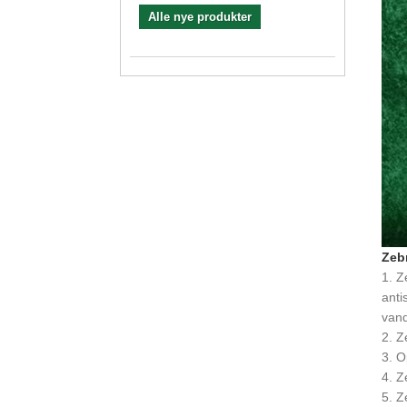
Alle nye produkter
Zeb
1. Z
anti
vand
2. Z
3. O
4. Z
5. Z