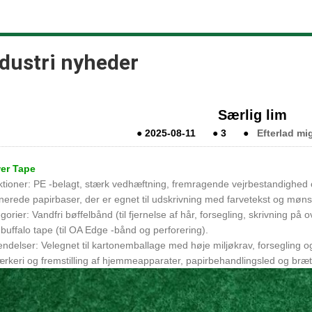
dustri nyheder
Særlig lim
●
2025-08-11
●
3
●
Efterlad mi
er Tape
tioner: PE -belagt, stærk vedhæftning, fremragende vejrbestandighed o
nerede papirbaser, der er egnet til udskrivning med farvetekst og møns
gorier: Vandfri bøffelbånd (til fjernelse af hår, forsegling, skrivning på
buffalo tape (til OA Edge -bånd og perforering).
ndelser: Velegnet til kartonemballage med høje miljøkrav, forsegling o
ærkeri og fremstilling af hjemmeapparater, papirbehandlingsled og brætt