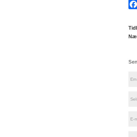
Tidl
Næs
Sen