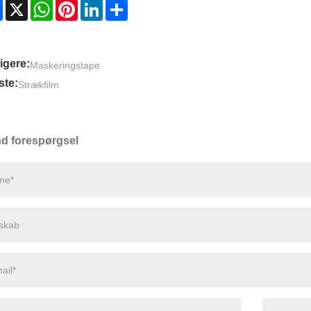
Facebook
X
WhatsApp
Pinterest
LinkedIn
Share
igere:
Maskeringstape
te:
Strækfilm
d forespørgsel