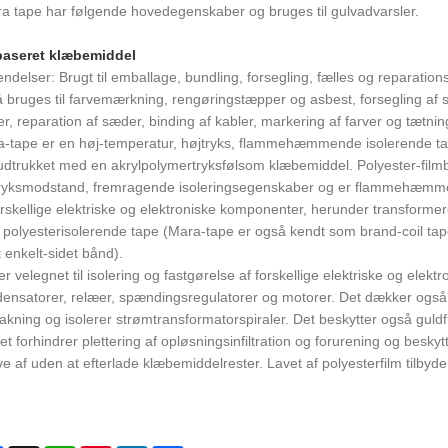
a tape har følgende hovedegenskaber og bruges til gulvadvarsler.
baseret klæbemiddel
ndelser: Brugt til emballage, bundling, forsegling, fælles og reparations
 bruges til farvemærkning, rengøringstæpper og asbest, forsegling af st
r, reparation af sæder, binding af kabler, markering af farver og tætnin
-tape er en høj-temperatur, højtryks, flammehæmmende isolerende tape
dtrukket med en akrylpolymertryksfølsom klæbemiddel. Polyester-filmb
ryksmodstand, fremragende isoleringsegenskaber og er flammehæmmende
orskellige elektriske og elektroniske komponenter, herunder transforme
polyesterisolerende tape (Mara-tape er også kendt som brand-coil tap
t enkelt-sidet bånd).
er velegnet til isolering og fastgørelse af forskellige elektriske og ele
ensatorer, relæer, spændingsregulatorer og motorer. Det dækker også m
akning og isolerer strømtransformatorspiraler. Det beskytter også gul
ket forhindrer plettering af opløsningsinfiltration og forurening og besk
ive af uden at efterlade klæbemiddelrester. Lavet af polyesterfilm tilby