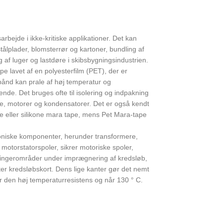
arbejde i ikke-kritiske applikationer. Det kan
ålplader, blomsterrør og kartoner, bundling af
g af luger og lastdøre i skibsbygningsindustrien.
 lavet af en polyesterfilm (PET), der er
ånd kan prale af høj temperatur og
. Det bruges ofte til isolering og indpakning
re, motorer og kondensatorer. Det er også kendt
e eller silikone mara tape, mens Pet Mara-tape
ktroniske komponenter, herunder transformere,
otorstatorspoler, sikrer motoriske spoler,
dfingerområder under imprægnering af kredsløb,
ytter kredsløbskort. Dens lige kanter gør det nemt
der den høj temperaturresistens og når 130 ° C.