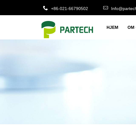
+86-021-66790502
Info@partec
HJEM
OM