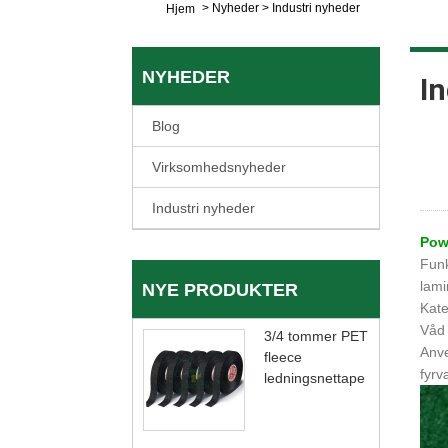
>
Nyheder
>
Industri nyheder
Hjem
NYHEDER
In
Blog
Virksomhedsnyheder
Industri nyheder
Pow
Funk
lami
NYE PRODUKTER
Kate
Våd 
3/4 tommer PET
Anve
fleece
fyrv
ledningsnettape