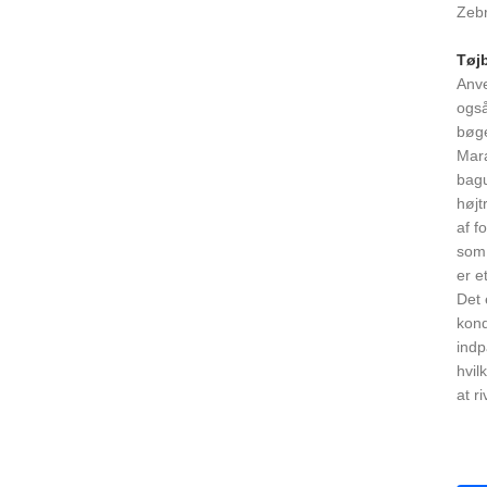
Zebr
Tøj
Anve
også
bøge
Mara
bagu
højt
af f
som 
er e
Det 
kond
indp
hvil
at r