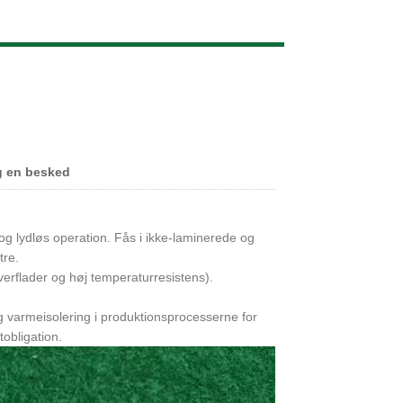
Live
g en besked
g lydløs operation. Fås i ikke-laminerede og
tre.
 overflader og høj temperaturresistens).
g varmeisolering i produktionsprocesserne for
obligation.