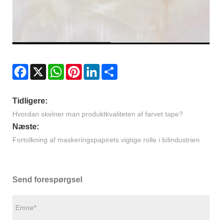
Facebook
X
WhatsApp
Pinterest
LinkedIn
Share
Tidligere:
Hvordan skelner man produktkvaliteten af ​​farvet tape?
Næste:
Fortolkning af maskeringspapirets vigtige rolle i bilindustrien
Send forespørgsel