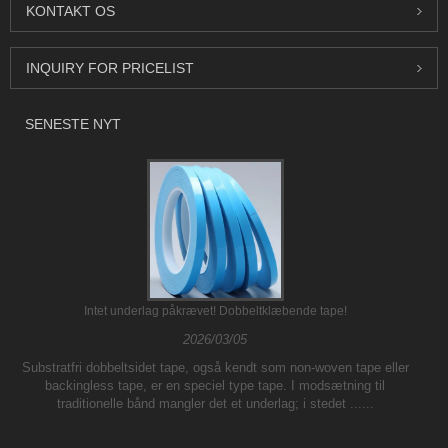
KONTAKT OS
INQUIRY FOR PRICELIST
SENESTE NYT
Intet underlag påkrævet! Dobbeltklæbende tape!
2026/03/05
Substratfri dobbeltsidet tape, også kendt som non-woven tape eller
backingless tape, er en speciel type tape. I modsætning til
traditionelle bånd mangler det et underlag; i stedet ......