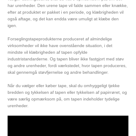
har urenheder. Den urene tape vil falde sammen eller knække,
efter at produktet er pakket i en periode, og klæbrigheden vil
også aftage, og det kan endda være umuligt at klæbe den
igen.
Forseglingstapeprodukterne produceret af almindelige
virksomheder vil ikke have ovenstående situation, i det
mindste vil klæbrigheden af ​​tapen opfylde
industristandarderne. Og tapen bliver ikke fastgjort med støv
og andre urenheder, fordi værkstedet, hvor tapen produceres,
skal gennemgå støvfjernelse og andre behandlinger.
Når du vælger eller køber tape, skal du omhyggeligt tjekke
bredden og tykkelsen af ​​tapen eller tykkelsen af ​​papirrøret, og
være særlig opmærksom på, om tapen indeholder tydelige
urenheder.