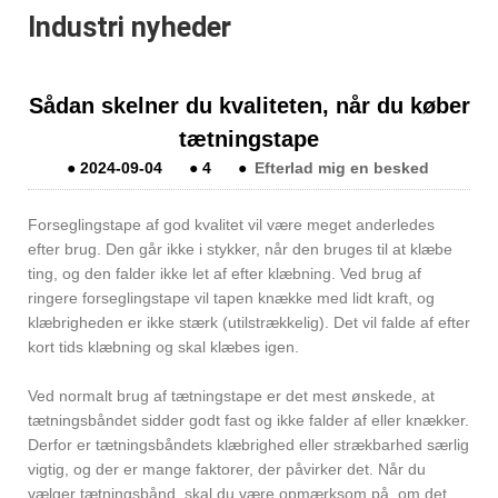
Industri nyheder
Sådan skelner du kvaliteten, når du køber
tætningstape
●
2024-09-04
●
4
●
Efterlad mig en besked
Forseglingstape af god kvalitet vil være meget anderledes
efter brug. Den går ikke i stykker, når den bruges til at klæbe
ting, og den falder ikke let af efter klæbning. Ved brug af
ringere forseglingstape vil tapen knække med lidt kraft, og
klæbrigheden er ikke stærk (utilstrækkelig). Det vil falde af efter
kort tids klæbning og skal klæbes igen.
Ved normalt brug af tætningstape er det mest ønskede, at
tætningsbåndet sidder godt fast og ikke falder af eller knækker.
Derfor er tætningsbåndets klæbrighed eller strækbarhed særlig
vigtig, og der er mange faktorer, der påvirker det. Når du
vælger tætningsbånd, skal du være opmærksom på, om det