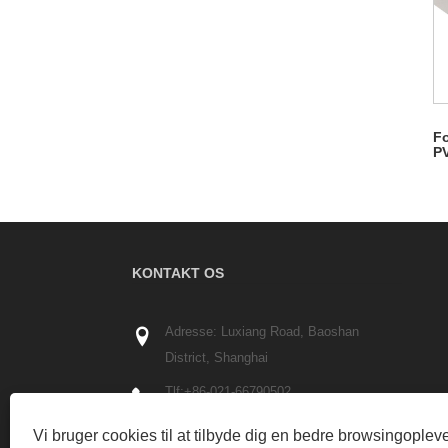
Fo
P
KONTAKT OS
Adresse: Luxiang Road, Baoshan
District, Shanghai
Tlf:
+86-021-66790502
telefon:
+86-13402161881
Vi bruger cookies til at tilbyde dig en bedre browsingopleve