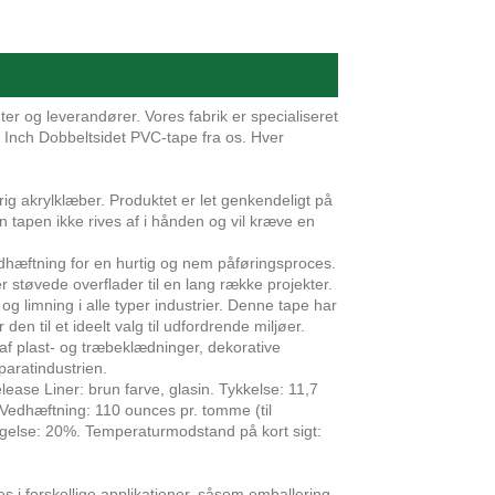
r og leverandører. Vores fabrik er specialiseret
t Inch Dobbeltsidet PVC-tape fra os. Hver
g akrylklæber. Produktet er let genkendeligt på
 tapen ikke rives af i hånden og vil kræve en
dhæftning for en hurtig og nem påføringsproces.
støvede overflader til en lang række projekter.
 og limning i alle typer industrier. Denne tape har
n til et ideelt valg til udfordrende miljøer.
af plast- og træbeklædninger, dekorative
paratindustrien.
lease Liner: brun farve, glasin. Tykkelse: 11,7
. Vedhæftning: 110 ounces pr. tomme (til
ængelse: 20%. Temperaturmodstand på kort sigt:
s i forskellige applikationer, såsom emballering,