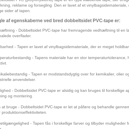
ning, reklame og forsegling. Den er lavet af et vinylbagsidemateriale,
e sider af tapen.
le af egenskaberne ved bred dobbeltsidet PVC-tape er:
æftning - Dobbeltsidet PVC-tape har fremragende vedhæftning til en la
alede overflader.
barhed - Tapen er lavet af vinylbagsidemateriale, der er meget holdbart
eraturbestandig - Tapens materiale har en stor temperaturtolerance, h
tivt.
kaliebestandig - Tapen er modstandsdygtig over for kemikalier, olier og 
strielle anvendelser.
dighed - Dobbeltsidet PVC-tape er alsidig og kan bruges til forskellige
tning og montering.
at bruge - Dobbeltsidet PVC-tape er let at påføre og behandle gennem
 produktionseffektiviteten.
etilgængelighed - Tapen fås i forskellige farver og tilbyder muligheder
r.