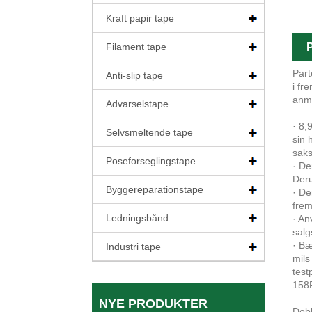
Kraft papir tape
Filament tape
P
Part
Anti-slip tape
i fr
anmo
Advarselstape
· 8,
Selvsmeltende tape
sin 
saks
Poseforseglingstape
· De
Deru
Byggereparationstape
· De
frem
Ledningsbånd
· An
salg
· Bæ
Industri tape
mils
test
158F
NYE PRODUKTER
Dobb