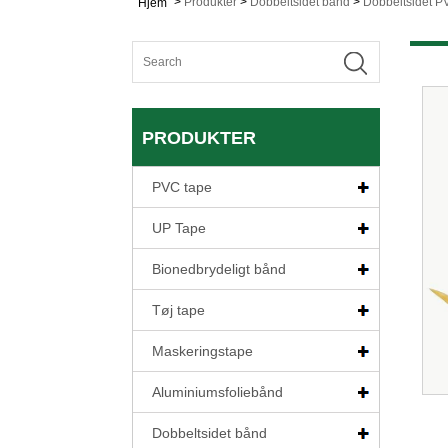
>
Produkter
>
Dobbeltsidet bånd
>
Dobbeltsidet P
Hjem
PRODUKTER
PVC tape
UP Tape
Bionedbrydeligt bånd
Tøj tape
Maskeringstape
Aluminiumsfoliebånd
Dobbeltsidet bånd