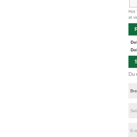
Hot 
at v
R
Do
Do
S
Du e