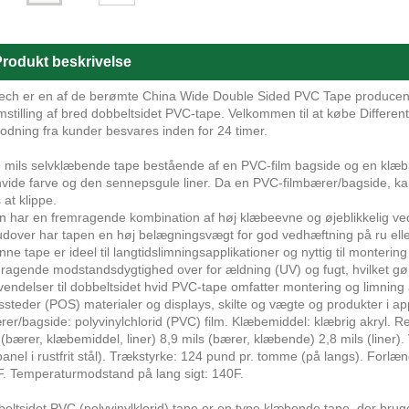
rodukt beskrivelse
ech er en af ​​de berømte China Wide Double Sided PVC Tape producente
emstilling af bred dobbeltsidet PVC-tape. Velkommen til at købe Differen
dning fra kunder besvares inden for 24 timer.
9 mils selvklæbende tape bestående af en PVC-film bagside og en klæbri
hvide farve og den sennepsgule liner. Da en PVC-filmbærer/bagside, kan
 at klippe.
n har en fremragende kombination af høj klæbeevne og øjeblikkelig ve
dover har tapen en høj belægningsvægt for god vedhæftning på ru eller 
nne tape er ideel til langtidslimningsapplikationer og nyttig til montering
ragende modstandsdygtighed over for ældning (UV) og fugt, hvilket gør de
vendelser til dobbeltsidet hvid PVC-tape omfatter montering og limning 
ssteder (POS) materialer og displays, skilte og vægte og produkter i ap
rer/bagside: polyvinylchlorid (PVC) film. Klæbemiddel: klæbrig akryl. Re
 (bærer, klæbemiddel, liner) 8,9 mils (bærer, klæbende) 2,8 mils (liner)
panel i rustfrit stål). Trækstyrke: 124 pund pr. tomme (på langs). Forl
. Temperaturmodstand på lang sigt: 140F.
eltsidet PVC (polyvinylklorid) tape er en type klæbende tape, der bruge