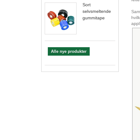
Sort
selvsmeltende
Saml
hvil
gummitape
appl
Alle nye produkter