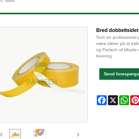
VC -bånd
Bred dobbeltside
Som en professionel 
være sikker på at køb
og Partech vil tilbyde
levering.
Send forespørgs
Facebook
X
Wha