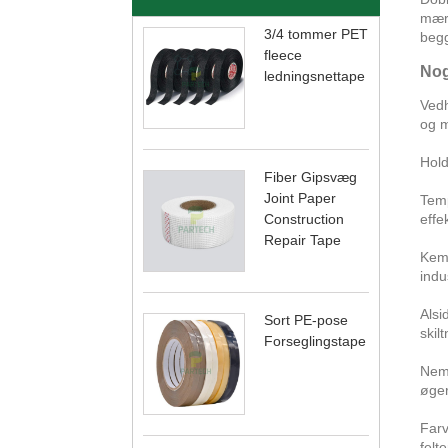
mærk
3/4 tommer PET
begg
fleece
Nog
ledningsnettape
Vedh
og m
Hold
Fiber Gipsvæg
Joint Paper
Temp
Construction
effek
Repair Tape
Kemi
indu
Alsi
Sort PE-pose
skil
Forseglingstape
Nem 
øger
Farv
felte