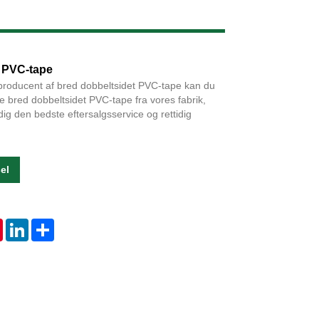
Live
t PVC-tape
producent af bred dobbeltsidet PVC-tape kan du
e bred dobbeltsidet PVC-tape fra vores fabrik,
 dig den bedste eftersalgsservice og rettidig
el
tsApp
Pinterest
LinkedIn
Share