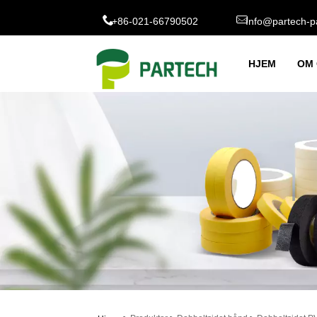
+86-021-66790502
Info@partech-p
HJEM
OM