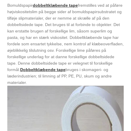
Bomuldspapir
dobbeltklæbende tape
fremstilles ved at påføre
højviskositetslim på begge sider af bomuldspapirsubstratet og
tilføje slipmaterialer, der er nemme at skrælle af på den
dobbeltsidede tape. Det bruges til at forbinde to objekter. Det
kan erstatte brugen af ​​forskellige lim, såsom superlim og
pasta, og har en stærk viskositet. Dobbeltklæbende tape har
fordele som ensartet tykkelse, nem kontrol af klæbeoverfladen,
øjeblikkelig tilslutning osv. Forskellige lime påføres på
forskellige underlag for at danne forskellige dobbeltsidede
tape. Denne dobbeltsidede tape er velegnet til forskellige
formål.
Dobbeltklæbende tape
bruges i skomageri- og
læderindustrien; til limning af PP, PE, PU, ​​skum og andre
materialer.