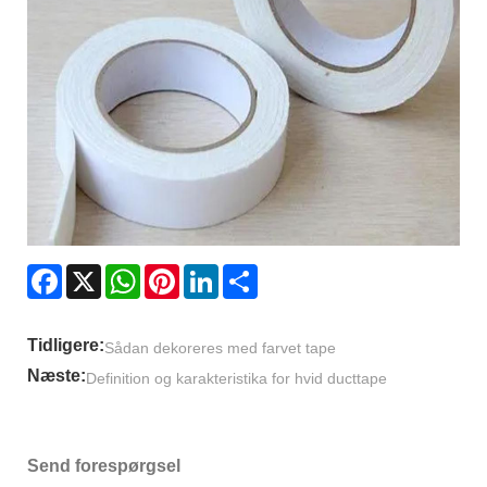
Facebook
X
WhatsApp
Pinterest
LinkedIn
Share
Tidligere:
Sådan dekoreres med farvet tape
Næste:
Definition og karakteristika for hvid ducttape
Send forespørgsel