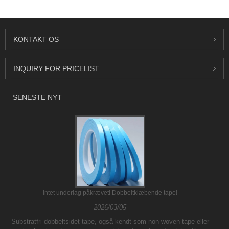
KONTAKT OS
INQUIRY FOR PRICELIST
SENESTE NYT
Intet underlag påkrævet! Dobbeltklæbende tape!
2026/03/05
Substratfri dobbeltsidet tape, også kendt som non-woven tape eller