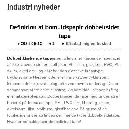
Industri nyheder
Definition af bomuldspapir dobbeltsidet
tape
●
2024-06-12
●
3
●
Efterlad mig en besked
Dobbeltklæbende tape
er en rulleformet klæbende tape lavet
af ikke-vævede stoffer, stofbaser, PET-film, glasfibre, PVC, PE-
skum, akryl osv., og derefter den elastiske kropstype
trykfølsomme klæbemiddel eller harpikstype trykfølsomt
klæbemiddel er jævnt belagt på ovennævnte underlag. Det er
sammensat af tre dele: substrat, klæbemiddel, slippapir (film)
eller silikoneoliepapir. Dobbeltklæbende tape med underlag er
baseret på bomuldspapir, PET, PVC film, fiberdug, skum,
akrylskum, film, stofbund, glasfiber osv. På grund af de
forskellige underlag findes der mange typer dobbelt- sidetape.
Hvad er bomuldspapir dobbeltsidet tape!